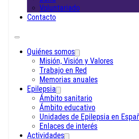
Voluntariado
Contacto
APEMSI es un espacio de encuentro,
intercambio y aprendizaje continuo
Quiénes somos
para personas con epilepsia, sus
Misión, Visión y Valores
familias y cuidadores/as,
Trabajo en Red
profesionales sociosanitarios,
Memorias anuales
voluntarios/as y colaboradores.
Epilepsia
Nuestro compromiso: promover la
Ámbito sanitario
inclusión social, la igualdad de
Ámbito educativo
oportunidades y la defensa de los
Unidades de Epilepsia en Espa
derechos de las personas que
Enlaces de interés
representamos.
Actividades