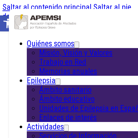
Saltar al contenido principal
Saltar al pie
de página
Abrir barra de herramientas
Quiénes somos
Asociación
Misión, Visión y Valores
Trabajo en Red
Española de
Memorias anuales
Epilepsia
Afectados/as por
Ámbito sanitario
Ámbito educativo
Epilepsia Grave
Unidades de Epilepsia en Espa
Enlaces de interés
Actividades
Servicios de Información