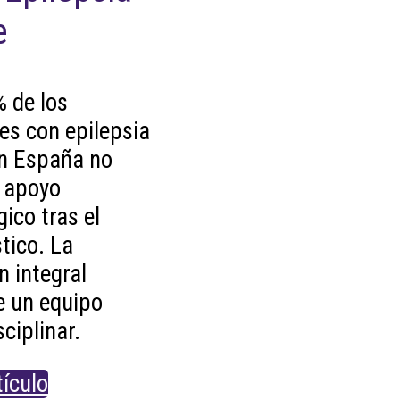
e
% de los
es con epilepsia
en España no
n apoyo
gico tras el
tico. La
n integral
e un equipo
sciplinar.
tículo