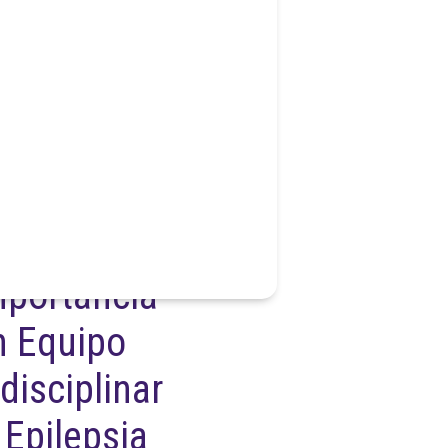
mportancia
n Equipo
disciplinar
 Epilepsia