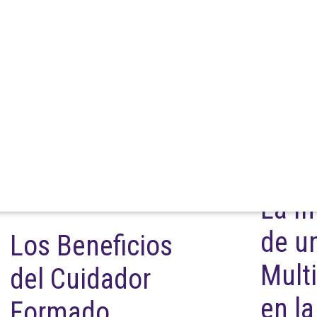
La I
de u
Los Beneficios
Multi
del Cuidador
en la
Formado