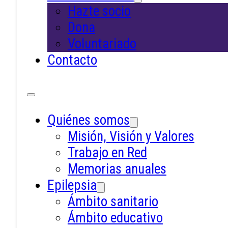
Hazte socio
Dona
Voluntariado
En APEMSI escribimos sobre los temas
Contacto
familias. Salud mental, cuidado, forma
lenguaje cercano que nos define.
Quiénes somos
Misión, Visión y Valores
Trabajo en Red
Memorias anuales
Epilepsia
Ámbito sanitario
Ámbito educativo