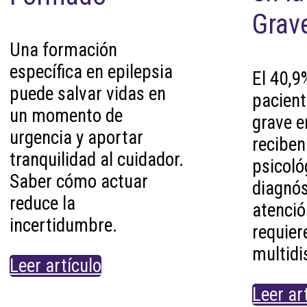
Grav
Una formación
específica en epilepsia
El 40,9
puede salvar vidas en
pacient
un momento de
grave 
urgencia y aportar
recibe
tranquilidad al cuidador.
psicoló
Saber cómo actuar
diagnós
reduce la
atenció
incertidumbre.
requier
multidi
Leer artículo
Leer ar