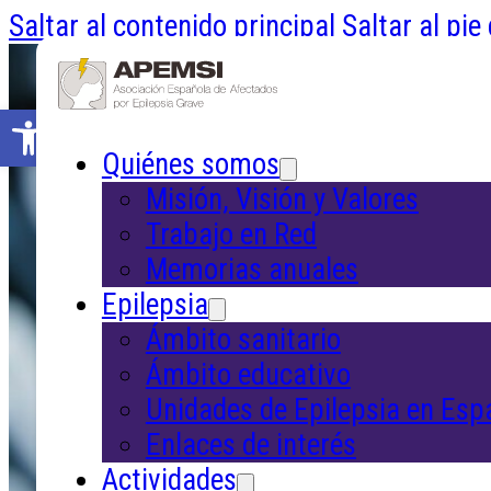
Saltar al contenido principal
Saltar al pie
Abrir barra de herramientas
Quiénes somos
Misión, Visión y Valores
Inicio
/
Actividades
/
Artículos
Trabajo en Red
Memorias anuales
Epilepsia
Artículos
Ámbito sanitario
Ámbito educativo
Unidades de Epilepsia en Esp
Enlaces de interés
Conocimiento al servicio de las pe
Actividades