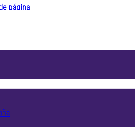
 de página
aña
rsonas con