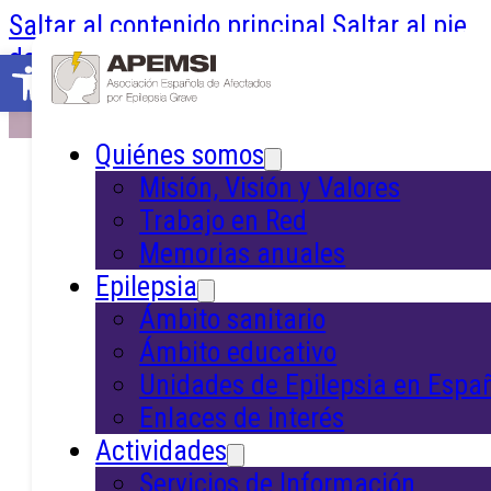
Saltar al contenido principal
Saltar al pie
de página
Abrir barra de herramientas
Quiénes somos
Inicio
/
Epilepsia
/
Ámbito educativo
Misión, Visión y Valores
Trabajo en Red
Memorias anuales
Ámbito Educativo
Epilepsia
Ámbito sanitario
Ámbito educativo
Unidades de Epilepsia en Espa
Recursos y orientación para profesional
Enlaces de interés
del entorno educativo que trabajan con
Actividades
personas con epilepsia.
Servicios de Información