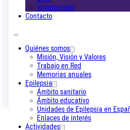
epilepsia en el colegio. En esta sección
Voluntariado
encontrarás próximamente recursos,
Contacto
orientación y materiales formativos
específicos para cada perfil.
Profesores/as
Quiénes somos
Educación especial
Misión, Visión y Valores
Logopeda
Trabajo en Red
Educador/a
Memorias anuales
Epilepsia
Ámbito sanitario
Ámbito educativo
Unidades de Epilepsia en Espa
Enlaces de interés
Actividades