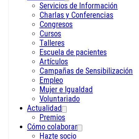
Servicios de Información
Charlas y Conferencias
Congresos
Epilepto, un
Cursos
Talleres
amigo especial
Escuela de pacientes
Artículos
Campañas de Sensibilización
Empleo
Mujer e Igualdad
APEMSI pone a disposición de los
Voluntariado
centros educativos el cuento
Actualidad
«Epilepto, un amigo especial», un
Premios
recurso didáctico para explicar la
Cómo colaborar
epilepsia a los más pequeños de
Hazte socio
forma cercana y comprensible.