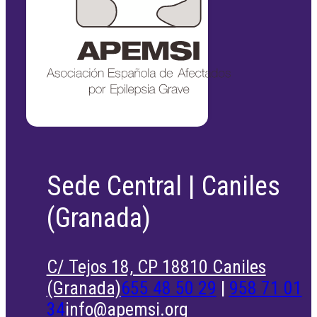
Sede Central | Caniles
(Granada)
C/ Tejos 18, CP 18810 Caniles
(Granada)
655 48 50 29
|
958 71 01
34
info@apemsi.org