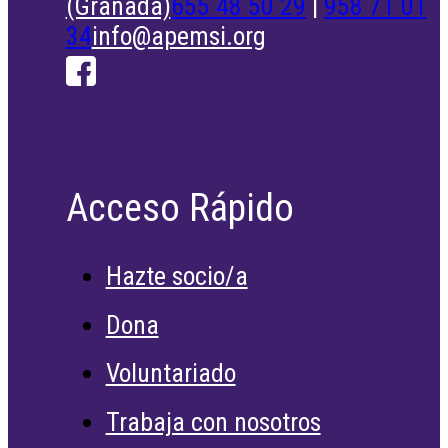
(Granada)
655 48 50 29
|
958 71 01
34
info@apemsi.org
Acceso Rápido
Hazte socio/a
Dona
Voluntariado
Trabaja con nosotros