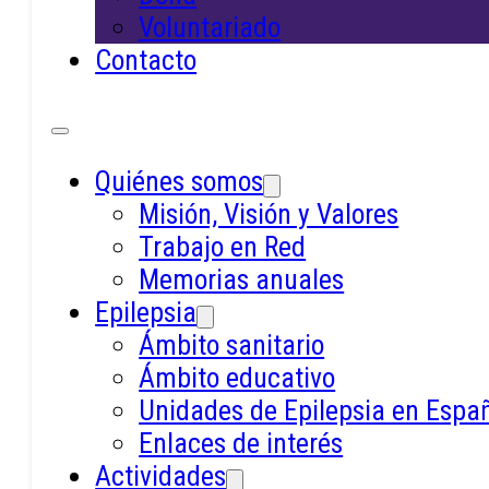
ESPAÑOLA DE AFECTADOS Y AFECTAD
Voluntariado
POR EPILEPSIA GRAVE, provista de NIF:
Contacto
G18481937 e inscrita en: con los
siguientes datos registrales: , cuyo
representante es: , y cuyos datos de
contacto son:
Quiénes somos
Misión, Visión y Valores
Dirección: c/ Tejos, 18 – 18810 Caniles,
Trabajo en Red
Granada
Memorias anuales
Epilepsia
Teléfono de contacto:
Ámbito sanitario
Ámbito educativo
Email de contacto:
Unidades de Epilepsia en Espa
Enlaces de interés
II. TÉRMINOS Y
Actividades