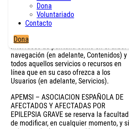
como Sitio Web: la apariencia externa d
Dona
los interfaces de pantalla, tanto de for
Voluntariado
estática como de forma dinámica, es
Contacto
decir, el árbol de navegación; y todos los
elementos integrados tanto en los
Dona
interfaces de pantalla como en el árbol
navegación (en adelante, Contenidos) y
todos aquellos servicios o recursos en
línea que en su caso ofrezca a los
Usuarios (en adelante, Servicios).
APEMSI – ASOCIACION ESPAÑOLA DE
AFECTADOS Y AFECTADAS POR
EPILEPSIA GRAVE se reserva la facultad
de modificar, en cualquier momento, y s