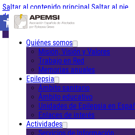
Saltar al contenido principal
Saltar al pie
de página
Abrir barra de herramientas
Quiénes somos
Inicio
/
Aviso Legal
Misión, Visión y Valores
Trabajo en Red
Memorias anuales
Aviso Legal
Epilepsia
Ámbito sanitario
Ámbito educativo
Unidades de Epilepsia en Espa
Enlaces de interés
Actividades
Servicios de Información