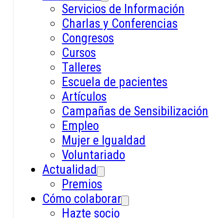
Servicios de Información
CONDICIONES GENERALES
Charlas y Conferencias
DE USO
Congresos
Cursos
Talleres
El objeto de las
Escuela de pacientes
Artículos
condiciones: El Sitio Web
Campañas de Sensibilización
Empleo
Mujer e Igualdad
El objeto de las presentes Condiciones
Voluntariado
Generales de Uso (en adelante,
Actualidad
Condiciones) es regular el acceso y la
Premios
utilización del Sitio Web. A los efectos 
Cómo colaborar
las presentes Condiciones se entenderá
Hazte socio