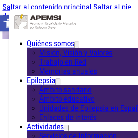
Saltar al contenido principal
Saltar al pie
de página
Abrir barra de herramientas
Quiénes somos
Inicio
/
Epilepsia
/
Los expertos responden
Misión, Visión y Valores
Trabajo en Red
Memorias anuales
Los Expertos
Epilepsia
Ámbito sanitario
Responden
Ámbito educativo
Unidades de Epilepsia en Espa
Enlaces de interés
Actividades
Servicios de Información
Preguntas frecuentes sobre la epilepsia