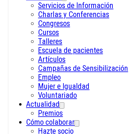
Servicios de Información
Charlas y Conferencias
Congresos
Cursos
Talleres
El duelo es una respuesta emocional
Escuela de pacientes
profunda ante la pérdida de algo o
Artículos
alguien importante. Perder duele, y
Campañas de Sensibilización
esa herida deja una huella en el
Empleo
alma que puede ser difícil de
Mujer e Igualdad
sobrellevar. En muchas ocasiones, el
Voluntariado
duelo se vive en silencio: por miedo
Actualidad
a molestar, a que nos juzguen, o por
Premios
no hacer más daño a las personas
Cómo colaborar
que queremos. Sin embargo, crear
Hazte socio