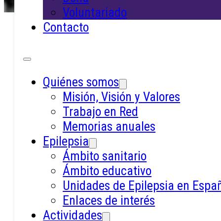
Voluntariado
Contacto
Inicio /
Actividades
/
Talleres
/
Taller para Afronta
Quiénes somos
Misión, Visión y Valores
y Sanar el Duelo
Trabajo en Red
Memorias anuales
Epilepsia
Ámbito sanitario
Ámbito educativo
El duelo se puede llevar mejor cuando n
Unidades de Epilepsia en Espa
se lleva solo.
Enlaces de interés
Actividades