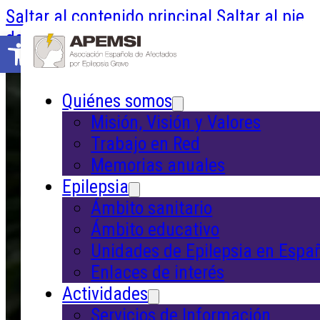
Saltar al contenido principal
Saltar al pie
de página
Abrir barra de herramientas
Quiénes somos
Misión, Visión y Valores
Trabajo en Red
Memorias anuales
Epilepsia
Ámbito sanitario
Ámbito educativo
Unidades de Epilepsia en Espa
Enlaces de interés
Actividades
Servicios de Información